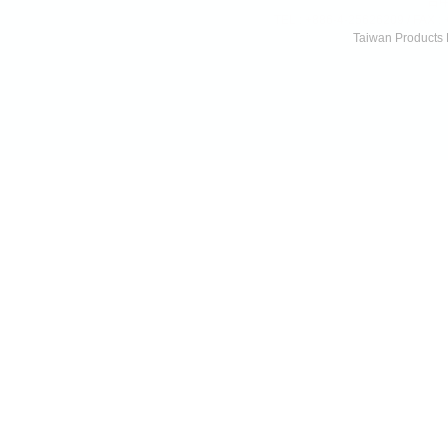
台
TEL : +886-4-25626209 / FAX :
Taiwan Products
,